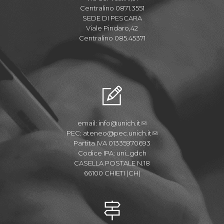
Centralino 0871.3551
SEDE DI PESCARA
Viale Pindaro,42
Centralino 085.45371
email:
info@unich.it
PEC:
ateneo@pec.unich.it
Partita IVA 01335970693
Codice IPA: uni_gdch
CASELLA POSTALE N.18
66100 CHIETI (CH)