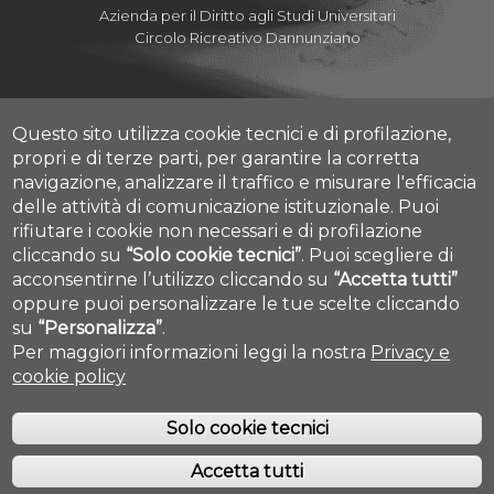
Azienda per il Diritto agli Studi Universitari
Circolo Ricreativo Dannunziano
Questo sito utilizza cookie tecnici e di profilazione,
Albo Pretorio Online
propri e di terze parti, per garantire la corretta
Amministrazione Trasparente
navigazione, analizzare il traffico e misurare l'efficacia
Mettiamoci la Faccia
delle attività di comunicazione istituzionale.
Puoi
Fatturazione elettronica
rifiutare i cookie non necessari e di profilazione
Contatti
cliccando su
“Solo cookie tecnici”
.
Puoi scegliere di
Mappa Campus Chieti
acconsentirne l’utilizzo cliccando su
“Accetta tutti”
Mappa Campus Pescara
Cookie settings
oppure puoi personalizzare le tue scelte cliccando
su
“Personalizza”
.
Per maggiori informazioni leggi la nostra
Privacy e
cookie policy
Solo cookie tecnici
Accetta tutti
COPYRIGHT © 2019. ALL RIGHTS RESERVED - UNIVERSITÀ DEGLI STUDI