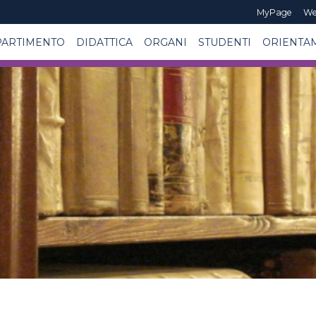
MyPage
We
PARTIMENTO
DIDATTICA
ORGANI
STUDENTI
ORIENTA