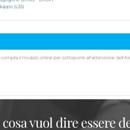
iluppo (L33)
vizi, compila il modulo online per sottoporre all’attenzione de
 cosa vuol dire essere de