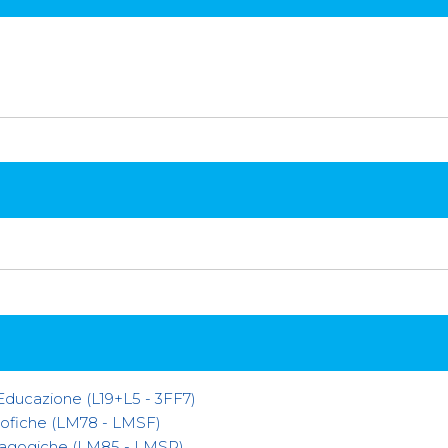
l'Educazione (L19+L5 - 3FF7)
osofiche (LM78 - LMSF)
edagogiche (LM85 - LMSP)