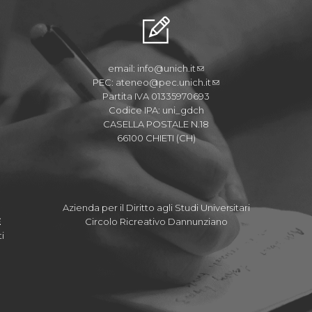
email:
info@unich.it
PEC:
ateneo@pec.unich.it
Partita IVA 01335970693
Codice IPA: uni_gdch
CASELLA POSTALE N.18
66100 CHIETI (CH)
Azienda per il Diritto agli Studi Universitari
E
Circolo Ricreativo Dannunziano
i