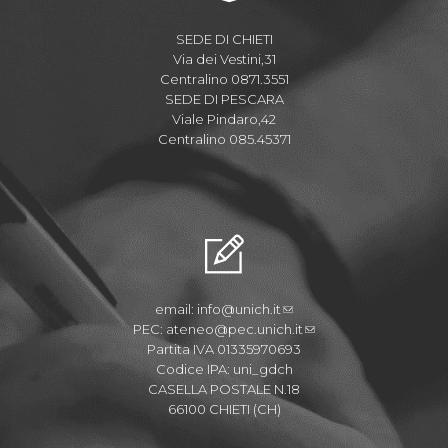
SEDE DI CHIETI
Via dei Vestini,31
Centralino 0871.3551
SEDE DI PESCARA
Viale Pindaro,42
Centralino 085.45371
email:
info@unich.it
PEC:
ateneo@pec.unich.it
Partita IVA 01335970693
Codice IPA: uni_gdch
CASELLA POSTALE N.18
66100 CHIETI (CH)