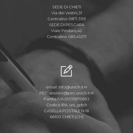
SEDE DI CHIETI
Via dei Vestini,31
Centralino 0871.3551
SEDE DI PESCARA
Viale Pindaro,42
Centralino 085.45371
email:
info@unich.it
PEC:
ateneo@pec.unich.it
Partita IVA 01335970693
Codice IPA: uni_gdch
CASELLA POSTALE N.18
66100 CHIETI (CH)