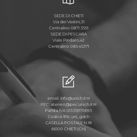
SEDE DI CHIETI
Via dei Vestini,31
Centralino 0871.3551
SEDE DI PESCARA
Viale Pindaro,42
Centralino 085.45371
email:
info@unich.it
PEC:
ateneo@pec.unich.it
Partita IVA 01335970693
Codice IPA: uni_gdch
CASELLA POSTALE N.18
66100 CHIETI (CH)