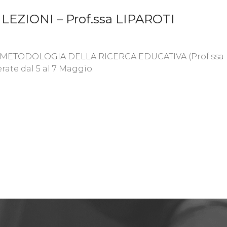
EZIONI – Prof.ssa LIPAROTI
 di METODOLOGIA DELLA RICERCA EDUCATIVA (Prof.ssa Lipa
rate dal 5 al 7 Maggio.