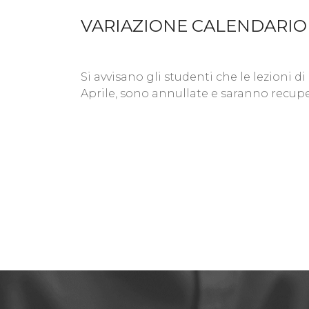
VARIAZIONE CALENDARIO L
Si avvisano gli studenti che le lezioni
Aprile, sono annullate e saranno recupe