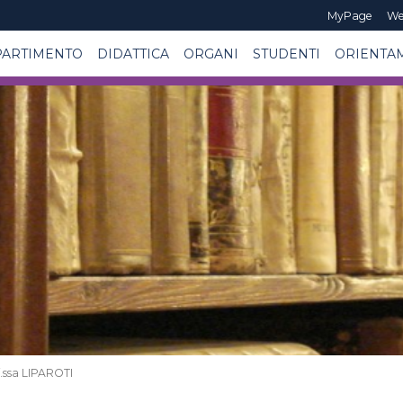
MyPage
We
PARTIMENTO
DIDATTICA
ORGANI
STUDENTI
ORIENTA
ssa LIPAROTI