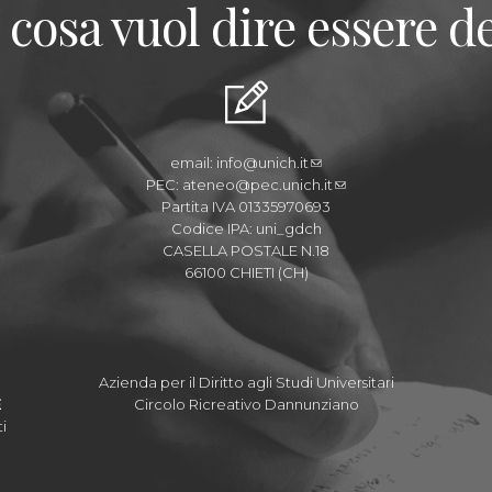
 cosa vuol dire essere de
email:
info@unich.it
PEC:
ateneo@pec.unich.it
Partita IVA 01335970693
Codice IPA: uni_gdch
CASELLA POSTALE N.18
66100 CHIETI (CH)
Azienda per il Diritto agli Studi Universitari
E
Circolo Ricreativo Dannunziano
i