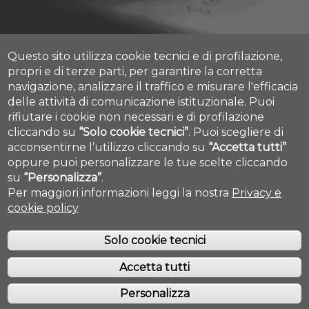
Questo sito utilizza cookie tecnici e di profilazione,
Albo Pretorio Online
propri e di terze parti, per garantire la corretta
Amministrazione Trasparente
navigazione, analizzare il traffico e misurare l'efficacia
Mettiamoci la Faccia
delle attività di comunicazione istituzionale.
Puoi
Fatturazione elettronica
rifiutare i cookie non necessari e di profilazione
Contatti
cliccando su
“Solo cookie tecnici”
.
Puoi scegliere di
Mappa Campus Chieti
acconsentirne l’utilizzo cliccando su
“Accetta tutti”
Mappa Campus Pescara
Cookie settings
oppure puoi personalizzare le tue scelte cliccando
su
“Personalizza”
.
Per maggiori informazioni leggi la nostra
Privacy e
cookie policy
Solo cookie tecnici
Accetta tutti
COPYRIGHT © 2019. ALL RIGHTS RESERVED - UNIVERSITÀ DEGLI STUDI
GABRIELE D'ANNUNZIO - CHIETI/PESCARA
Personalizza