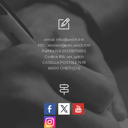
email:
info@unich.it
PEC:
ateneo@pec.unich.it
Partita IVA 01335970693
Codice IPA: uni_gdch
CASELLA POSTALE N.18
66100 CHIETI (CH)