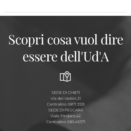
Scopri cosa vuol dire
essere dell'Ud'A
SEDE DI CHIETI
Via dei Vestini,31
Centralino 0871.3551
SEDE DI PESCARA
Viale Pindaro,42
Centralino 085.45371