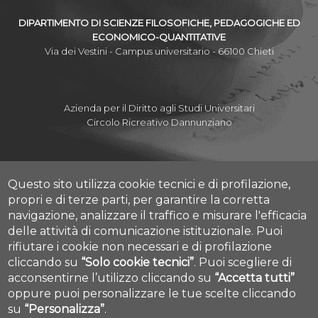
DIPARTIMENTO DI SCIENZE FILOSOFICHE, PEDAGOGICHE ED
ECONOMICO-QUANTITATIVE
Via dei Vestini - Campus universitario - 66100 Chieti
Azienda per il Diritto agli Studi Universitari
Circolo Ricreativo Dannunziano
Questo sito utilizza cookie tecnici e di profilazione,
Albo Pretorio Online
propri e di terze parti, per garantire la corretta
Amministrazione Trasparente
navigazione, analizzare il traffico e misurare l'efficacia
Mettiamoci la Faccia
delle attività di comunicazione istituzionale.
Puoi
Fatturazione elettronica
rifiutare i cookie non necessari e di profilazione
Contatti
cliccando su
“Solo cookie tecnici”
.
Puoi scegliere di
Mappa Campus Chieti
acconsentirne l’utilizzo cliccando su
“Accetta tutti”
Mappa Campus Pescara
Cookie settings
oppure puoi personalizzare le tue scelte cliccando
su
“Personalizza”
.