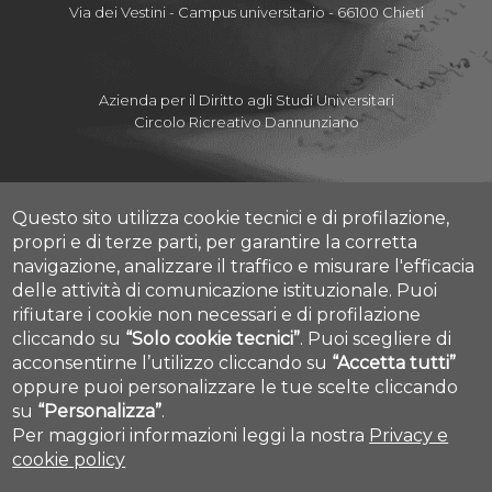
Via dei Vestini - Campus universitario - 66100 Chieti
Azienda per il Diritto agli Studi Universitari
Circolo Ricreativo Dannunziano
Questo sito utilizza cookie tecnici e di profilazione,
Albo Pretorio Online
propri e di terze parti, per garantire la corretta
Amministrazione Trasparente
navigazione, analizzare il traffico e misurare l'efficacia
Mettiamoci la Faccia
delle attività di comunicazione istituzionale.
Puoi
Fatturazione elettronica
rifiutare i cookie non necessari e di profilazione
Contatti
cliccando su
“Solo cookie tecnici”
.
Puoi scegliere di
Mappa Campus Chieti
acconsentirne l’utilizzo cliccando su
“Accetta tutti”
Mappa Campus Pescara
Cookie settings
oppure puoi personalizzare le tue scelte cliccando
su
“Personalizza”
.
Per maggiori informazioni leggi la nostra
Privacy e
cookie policy