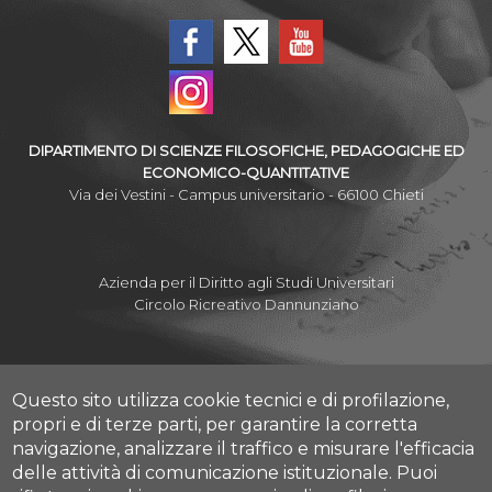
DIPARTIMENTO DI SCIENZE FILOSOFICHE, PEDAGOGICHE ED
ECONOMICO-QUANTITATIVE
Via dei Vestini - Campus universitario - 66100 Chieti
Azienda per il Diritto agli Studi Universitari
Circolo Ricreativo Dannunziano
Questo sito utilizza cookie tecnici e di profilazione,
Albo Pretorio Online
propri e di terze parti, per garantire la corretta
Amministrazione Trasparente
navigazione, analizzare il traffico e misurare l'efficacia
Mettiamoci la Faccia
delle attività di comunicazione istituzionale.
Puoi
Fatturazione elettronica