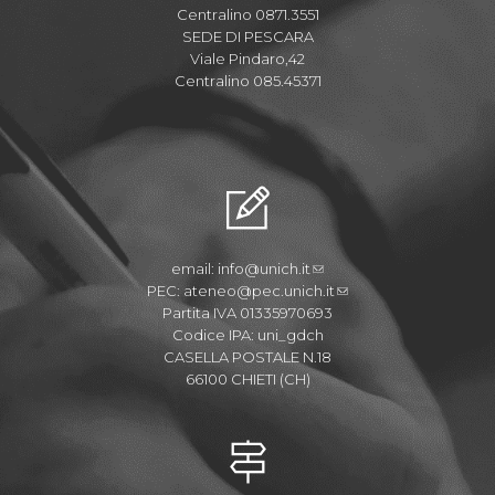
Centralino 0871.3551
SEDE DI PESCARA
Viale Pindaro,42
Centralino 085.45371
email:
info@unich.it
PEC:
ateneo@pec.unich.it
Partita IVA 01335970693
Codice IPA: uni_gdch
CASELLA POSTALE N.18
66100 CHIETI (CH)