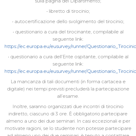
sulla pagina del Dipartimento;
• libretto di tirocinio;
• autocertificazione dello svolgimento del tirocinio;
• questionario a cura del tirocinante, compilabile al
seguente link:
https://ec.europa.eu/eusurvey/runner/Questionario_Tirocini
• questionario a cura dell’Ente ospitante, compilabile al
seguente link:
https://ec.europa.eu/eusurvey/runner/Questionario_Tirocin
La mancanza di tali documenti (in forma cartacea e
digitale) nei tempi previsti precluderà la partecipazione
all’esame.
Inoltre, saranno organizzati due incontri di tirocinio
indiretto, ciascuno di 3 ore. È obbligatorio partecipare
almeno a uno dei due seminari. In casi eccezionali e per
motivate ragioni, se lo studente non potesse partecipare
ad almeno uno dei due seminari, è tenuto a contattare