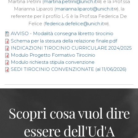
Martina Petrini (
martina.petrini@unich.it
) e la Prof.ssa
Marianna Liparoti (
marianna.liparoti@unich.it
), la
referente per il profilo L-5 è la Prof.ssa Federica De
Felice (
federica.defelice@unich.it
).
AVVISO - Modalità consegna libretto tirocinio
Schema per la stesura della relazione finale.pdf
INDICAZIONI TIROCINIO CURRICULARE 2024/2025
Modulo Progetto Formativo Tirocinio
Modulo richiesta stipula convenzione
SEDI TIROCINIO CONVENZIONATE (al 11/06/2026)
Scopri cosa vuol dire
essere dell'Ud'A