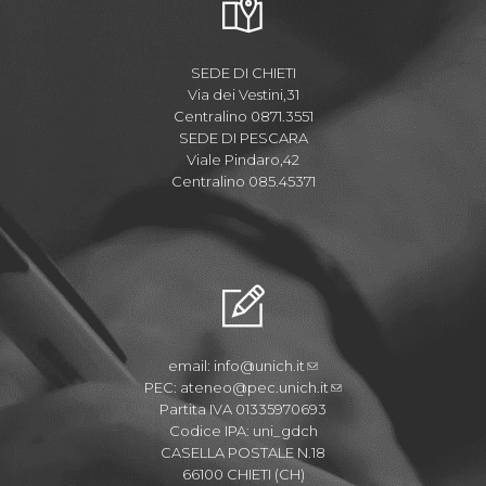
SEDE DI CHIETI
Via dei Vestini,31
Centralino 0871.3551
SEDE DI PESCARA
Viale Pindaro,42
Centralino 085.45371
email:
info@unich.it
PEC:
ateneo@pec.unich.it
Partita IVA 01335970693
Codice IPA: uni_gdch
CASELLA POSTALE N.18
66100 CHIETI (CH)