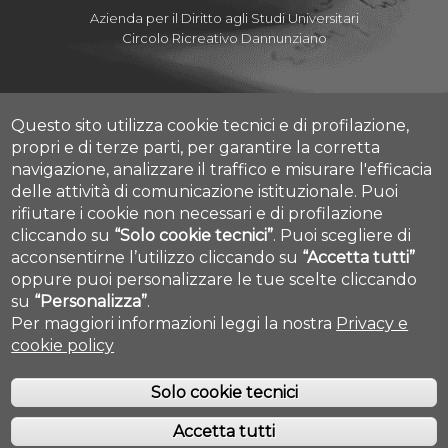
Azienda per il Diritto agli Studi Universitari
Circolo Ricreativo Dannunziano
Questo sito utilizza cookie tecnici e di profilazione,
Albo Pretorio Online
propri e di terze parti, per garantire la corretta
Amministrazione Trasparente
navigazione, analizzare il traffico e misurare l'efficacia
Mettiamoci la Faccia
delle attività di comunicazione istituzionale.
Puoi
Fatturazione elettronica
rifiutare i cookie non necessari e di profilazione
Contatti
cliccando su
“Solo cookie tecnici”
.
Puoi scegliere di
Mappa Campus Chieti
acconsentirne l’utilizzo cliccando su
“Accetta tutti”
Mappa Campus Pescara
Cookie settings
oppure puoi personalizzare le tue scelte cliccando
su
“Personalizza”
.
Per maggiori informazioni leggi la nostra
Privacy e
cookie policy
Solo cookie tecnici
Accetta tutti
COPYRIGHT © 2019. ALL RIGHTS RESERVED - UNIVERSITÀ DEGLI STUDI