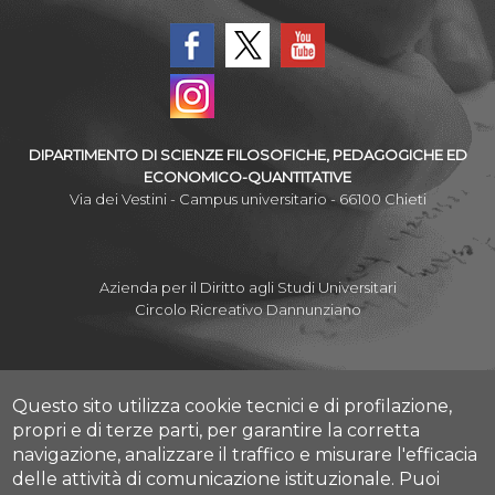
DIPARTIMENTO DI SCIENZE FILOSOFICHE, PEDAGOGICHE ED
ECONOMICO-QUANTITATIVE
Via dei Vestini - Campus universitario - 66100 Chieti
Azienda per il Diritto agli Studi Universitari
Circolo Ricreativo Dannunziano
Questo sito utilizza cookie tecnici e di profilazione,
Albo Pretorio Online
propri e di terze parti, per garantire la corretta
Amministrazione Trasparente
navigazione, analizzare il traffico e misurare l'efficacia
Mettiamoci la Faccia
delle attività di comunicazione istituzionale.
Puoi
Fatturazione elettronica