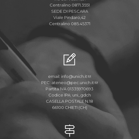
Centralino 0871.3551
SEDE DI PESCARA
Viale Pindaro,42
Centralino 085.45371
email:
info@unich.it
PEC:
ateneo@pec.unich.it
Partita IVA 01335970693
Codice IPA: uni_gdch
CASELLA POSTALE N.18
66100 CHIETI (CH)