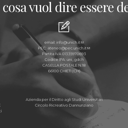
 cosa vuol dire essere de
email:
info@unich.it
PEC:
ateneo@pec.unich.it
Partita IVA 01335970693
Codice IPA: uni_gdch
CASELLA POSTALE N.18
66100 CHIETI (CH)
Azienda per il Diritto agli Studi Universitari
E
Circolo Ricreativo Dannunziano
i