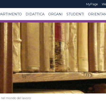
MyPage
We
PARTIMENTO
DIDATTICA
ORGANI
STUDENTI
ORIENTA
o nel mondo del lavoro