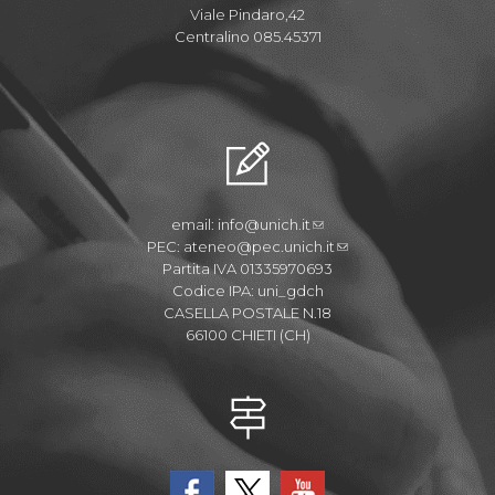
Viale Pindaro,42
Centralino 085.45371
email:
info@unich.it
PEC:
ateneo@pec.unich.it
Partita IVA 01335970693
Codice IPA: uni_gdch
CASELLA POSTALE N.18
66100 CHIETI (CH)