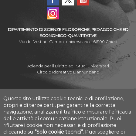
DIPARTIMENTO DI SCIENZE FILOSOFICHE, PEDAGOGICHE ED
ECONOMICO-QUANTITATIVE
Via dei Vestini - Campus universitario - 66100 Chieti
Azienda per il Diritto agli Studi Universitari
Circolo Ricreativo Dannunziano
Questo sito utilizza cookie tecnici e di profilazione,
Albo Pretorio Online
propri e di terze parti, per garantire la corretta
Amministrazione Trasparente
navigazione, analizzare il traffico e misurare l'efficacia
Mettiamoci la Faccia
delle attività di comunicazione istituzionale.
Puoi
Fatturazione elettronica
rifiutare i cookie non necessari e di profilazione
Contatti
cliccando su
“Solo cookie tecnici”
.
Puoi scegliere di
Mappa Campus Chieti