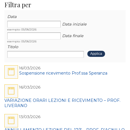
Filtra per
Data
Data
Data
Data iniziale
esempio: 05/08/2026
Data finale
esempio: 05/08/2026
Titolo
16/03/2026
Sospensione ricevimento Prof.ssa Speranza
16/03/2026
VARIAZIONE ORARI LEZIONI E RICEVIMENTO – PROF.
LIVERANO
13/03/2026