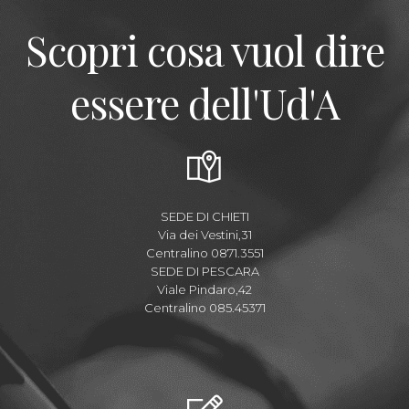
Scopri cosa vuol dire
essere dell'Ud'A
SEDE DI CHIETI
Via dei Vestini,31
Centralino 0871.3551
SEDE DI PESCARA
Viale Pindaro,42
Centralino 085.45371