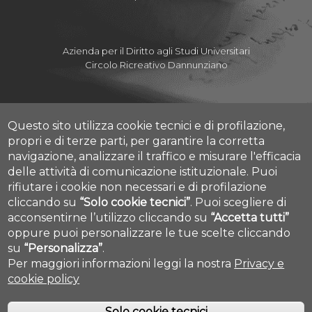
Azienda per il Diritto agli Studi Universitari
Circolo Ricreativo Dannunziano
Questo sito utilizza cookie tecnici e di profilazione,
Albo Pretorio Online
propri e di terze parti, per garantire la corretta
Amministrazione Trasparente
navigazione, analizzare il traffico e misurare l'efficacia
Mettiamoci la Faccia
delle attività di comunicazione istituzionale.
Puoi
Fatturazione elettronica
rifiutare i cookie non necessari e di profilazione
Contatti
cliccando su
“Solo cookie tecnici”
.
Puoi scegliere di
Mappa Campus Chieti
acconsentirne l’utilizzo cliccando su
“Accetta tutti”
Mappa Campus Pescara
oppure puoi personalizzare le tue scelte cliccando
Cookie settings
su
“Personalizza”
.
Per maggiori informazioni leggi la nostra
Privacy e
cookie policy
Solo cookie tecnici