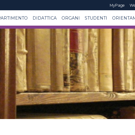
MyPage
We
PARTIMENTO
DIDATTICA
ORGANI
STUDENTI
ORIENTA