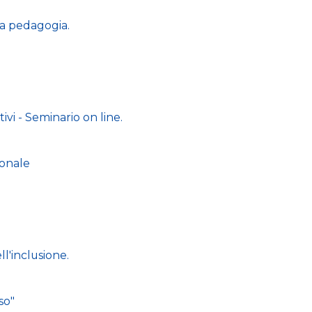
la pedagogia.
ttivi - Seminario on line.
ionale
ll'inclusione.
so"