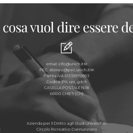
 cosa vuol dire essere de
email:
info@unich.it
PEC:
ateneo@pec.unich.it
Partita IVA 01335970693
Codice IPA: uni_gdch
CASELLA POSTALE N.18
66100 CHIETI (CH)
Azienda per il Diritto agli Studi Universitari
E
Circolo Ricreativo Dannunziano