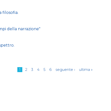
 filosofia.
empi della narrazione"
spettro.
1
2
3
4
5
6
seguente ›
ultima »